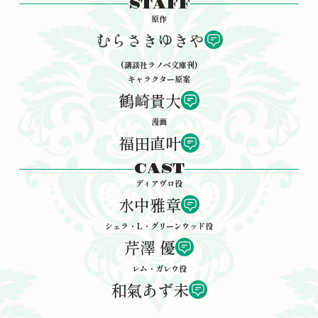
STAFF
原作
むらさきゆきや
(講談社ラノベ文庫刊)
キャラクター原案
鶴崎貴大
漫画
福田直叶
CAST
ディアヴロ役
水中雅章
シェラ・L・グリーンウッド役
芹澤 優
レム・ガレウ役
和氣あず未